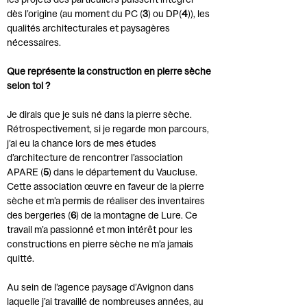
les projets des particuliers puissent intégrer
dès l’origine (au moment du PC (
3
) ou DP(
4
)), les
qualités architecturales et paysagères
nécessaires.
Que représente la construction en pierre sèche
selon toi ?
Je dirais que je suis né dans la pierre sèche.
Rétrospectivement, si je regarde mon parcours,
j’ai eu la chance lors de mes études
d’architecture de rencontrer l’association
APARE (
5
) dans le département du Vaucluse.
Cette association œuvre en faveur de la pierre
sèche et m’a permis de réaliser des inventaires
des bergeries (
6
) de la montagne de Lure. Ce
travail m’a passionné et mon intérêt pour les
constructions en pierre sèche ne m’a jamais
quitté.
Au sein de l’agence paysage d’Avignon dans
laquelle j’ai travaillé de nombreuses années, au