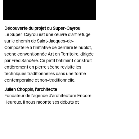
Découverte du projet du Super-Cayrou
​Le Super-Cayrou est une œuvre d'art refuge
sur le chemin de Saint-Jacques-de-
Compostelle à l'initiative de derrière le hublot,
scène conventionnée Art en Territoire, dirigée
par Fred Sancère. Ce petit bâtiment construit
entièrement en pierre sèche revisite les
techniques traditionnelles dans une forme
contemporaine et non-traditionnelle.
Julien Choppin, l'architecte
​Fondateur de l'agence d'architecture Encore
Heureux, il nous raconte ses débuts et
l'histoire du projet du Super-cayrou. Il aborde
également son rapport à la pierre sèche et
comment il voit l'avenir de cette technique de
construction.
Vincent Caussanel, l'artisan