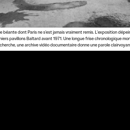
e béante dont Paris ne s’est jamais vraiment remis. L’exposition dépei
niers pavillons Baltard avant 1971. Une longue frise chronologique mon
recherche, une archive vidéo documentaire donne une parole clairvoyant