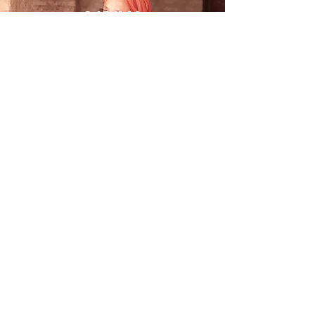
SALIMA
NAJI
OUSSAMA
MOUKMIR
MOHAMED
BOUSSALH
ROGER